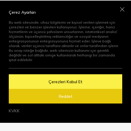
Çerez Ayarları
Aydınlatma Metni
’ni Okudum. Kabul ediyorum
Bu web sitesinde, cihaz bilgilerini ve kişisel verileri işlemek için
Gönder
çerezleri ve benzer işlevleri kullanıyoruz. İşleme, içeriğin, harici
hizmetlerin ve üçüncü şahısların unsurlarının, istatistiksel analiz/
ölçümün, kişiselleştirilmiş reklamcılığın ve sosyal medyanın
entegrasyonunun entegrasyonuna hizmet eder. İşleve bağlı
olarak, veriler üçüncü taraflara aktarılır ve onlar tarafından işlenir.
Bu onay isteğe bağlıdır, web sitemizin kullanımı için gerekli
değildir ve sol alttaki simge kullanılarak herhangi bir zamanda
iptal edilebilir.
Çerezleri Kabul Et
Reddet
KVKK
Bize Ulaşın
Demo Talebi