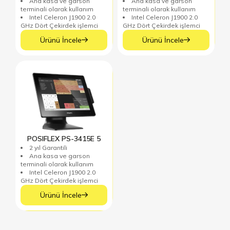
Ana kasa ve garson
Ana kasa ve garson
terminali olarak kullanım
terminali olarak kullanım
Intel Celeron J1900 2.0
Intel Celeron J1900 2.0
GHz Dört Çekirdek işlemci
GHz Dört Çekirdek işlemci
15 inch Aktif TFT
15 inch Aktif TFT
Ürünü İncele
Ürünü İncele
dokunmatik Led ekran
dokunmatik Led ekran
(1024x768)
(1024x768)
Aydınlatma Metni
’ni Okudum. Kabul ediyorum
Gönder
POSIFLEX PS-3415E 5
2 yıl Garantili
Ana kasa ve garson
terminali olarak kullanım
Intel Celeron J1900 2.0
GHz Dört Çekirdek işlemci
15 inch Aktif TFT
Ürünü İncele
dokunmatik Led ekran
(1024x768)