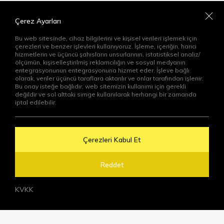
Çerez Ayarları
Aydınlatma Metni
’ni Okudum. Kabul ediyorum
Bu web sitesinde, cihaz bilgilerini ve kişisel verileri işlemek için
Gönder
çerezleri ve benzer işlevleri kullanıyoruz. İşleme, içeriğin, harici
hizmetlerin ve üçüncü şahısların unsurlarının, istatistiksel analiz/
ölçümün, kişiselleştirilmiş reklamcılığın ve sosyal medyanın
entegrasyonunun entegrasyonuna hizmet eder. İşleve bağlı
olarak, veriler üçüncü taraflara aktarılır ve onlar tarafından işlenir.
Bu onay isteğe bağlıdır, web sitemizin kullanımı için gerekli
değildir ve sol alttaki simge kullanılarak herhangi bir zamanda
iptal edilebilir.
Çerezleri Kabul Et
Reddet
KVKK
Bize Ulaşın
Demo Talebi