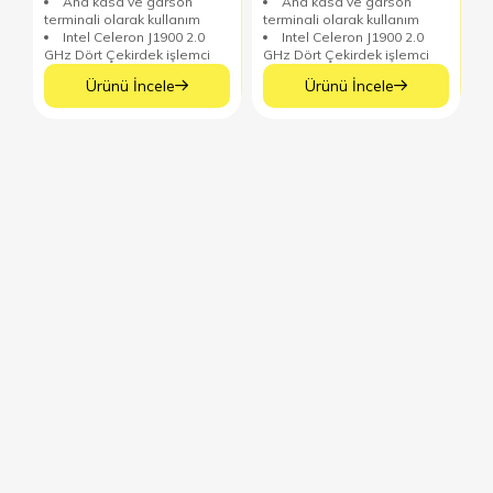
Ana kasa ve garson
Ana kasa ve garson
terminali olarak kullanım
terminali olarak kullanım
Intel Celeron J1900 2.0
Intel Celeron J1900 2.0
GHz Dört Çekirdek işlemci
GHz Dört Çekirdek işlemci
15 inch Aktif TFT
15 inch Aktif TFT
Ürünü İncele
Ürünü İncele
dokunmatik Led ekran
dokunmatik Led ekran
(1024x768)
(1024x768)
Aydınlatma Metni
’ni Okudum. Kabul ediyorum
Gönder