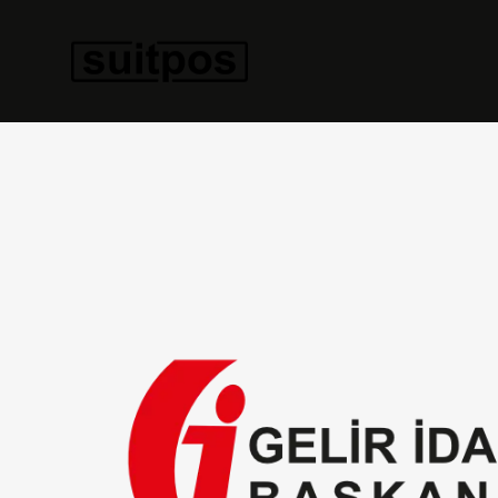
Çözümler
İşletme Tipleri
Sipariş Tipleri
Ürünler
Entegrasyonlar
Güncel
Destek
İletişim