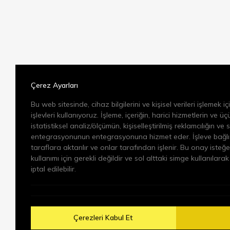
Aydınlatma Met
Kabul ediyorum
Çerez Ayarları
Bu web sitesinde, cihaz bilgilerini ve kişisel verileri işlemek i
işlevleri kullanıyoruz. İşleme, içeriğin, harici hizmetlerin ve ü
istatistiksel analiz/ölçümün, kişiselleştirilmiş reklamcılığın v
entegrasyonunun entegrasyonuna hizmet eder. İşleve bağlı 
taraflara aktarılır ve onlar tarafından işlenir. Bu onay isteğe
kullanımı için gerekli değildir ve sol alttaki simge kullanıla
iptal edilebilir.
Çerezleri Kabul Et