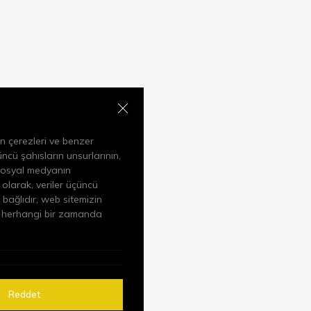
Aydınlatma Metni
’ni Okudum.
ni
’ni Okudum.
Kabul ediyorum
çin çerezleri ve benzer
çüncü şahısların unsurlarının,
e sosyal medyanın
olarak, veriler üçüncü
 bağlıdır, web sitemizin
rak herhangi bir zamanda
Reddet