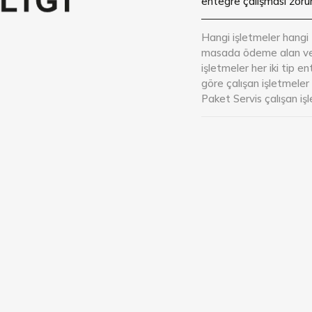
entegre çalışması zorunl
Bize Ulaşın
Fırın / Pasta Kafe
Bize
Ulaşı
Hangi işletmeler hangi 
e
Ulaşın
masada ödeme alan vey
işletmeler her iki tip 
Bulut Mutfak
göre çalışan işletmeler
Paket Servis çalışan iş
Şarküteri
Bar / Gece Kulübü
Kulüp Dernek
Beach Club
Eğlence Oyun Merkezi